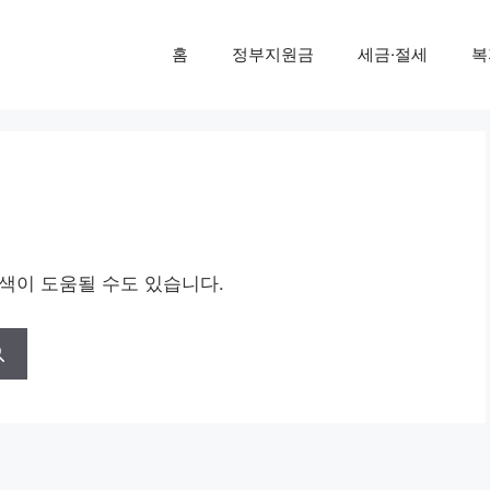
홈
정부지원금
세금·절세
복
검색이 도움될 수도 있습니다.