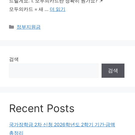
드릴게요. 1. 모두의카드란 정확히 뭔가요? 📌
모두의카드 = 새 …
더 읽기
카테고리
정부지원금
검색
검색
Recent Posts
국가장학금 2차 신청 2026학년도 2학기 기간·금액
총정리