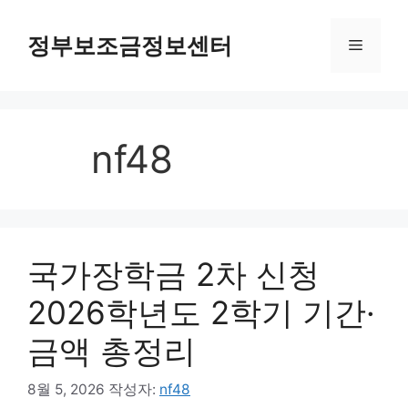
컨텐츠로
건너뛰기
정부보조금정보센터
메뉴
nf48
국가장학금 2차 신청
2026학년도 2학기 기간·
금액 총정리
8월 5, 2026
작성자:
nf48